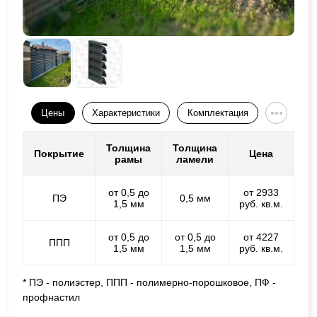
Цены
Характеристики
Комплектация
Толщина
Толщина
Покрытие
Цена
рамы
ламели
от 0,5 до
от 2933
ПЭ
0,5 мм
1,5 мм
руб. кв.м.
от 0,5 до
от 0,5 до
от 4227
ППП
1,5 мм
1,5 мм
руб. кв.м.
* ПЭ - полиэстер, ППП - полимерно-порошковое, ПФ -
профнастил