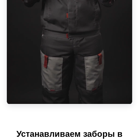
светопрозрачностью. Заборы вентилируемые, за счет
чего обеспечивается оптимальная проветриваемость
участка с сохранением естественного микроклимата.
Низкая парусность значительно снижает нагрузку на
несущие элементы изделия. За счет особенности
расположения ламелей снаружи территория
практически не видна, а со стороны двора
обеспечивается внушительный обзор. Всегда можно
увидеть, кто пришел в гости, не выходя за пределы
участка и не открывая калитку.
Модель «Модерн» по конструкции и внешнему виду со
стороны фасада схожа с Z-образной линейкой, но
отличается формой планок. Ламели изготовлены в
форме домика с целью визуально придать забору
Устанавливаем заборы в
идентичный вид и с фасадной, и с тыльной стороны.