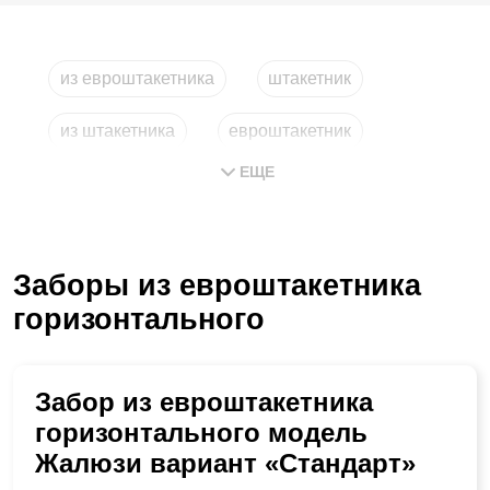
из евроштакетника
штакетник
из штакетника
евроштакетник
ЕЩЕ
из металлического штакетника
металлические рейки
Заборы из евроштакетника
горизонтального
Забор из евроштакетника
горизонтального модель
Жалюзи вариант «Стандарт»