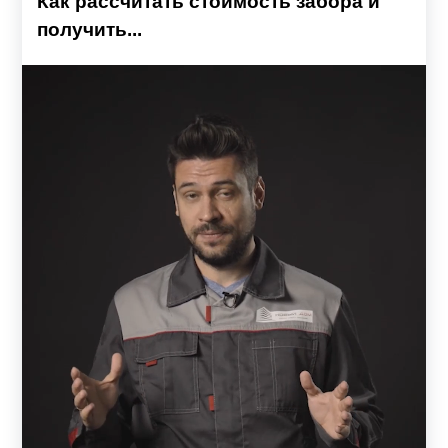
Как рассчитать стоимость забора и
предназначено для секций нестандартной длины.
получить...
Усилители окрашиваются в цвет каркаса, тем самым
подчеркивая единый стиль. Представленные модели
можно разделить на две основные группы: «Жалюзи» и
«Ранчо».
Заборы-жалюзи комплектуются ламелями,
изготовленными в форме английской буквы Z. Модели
«Стандарт», «Оптима», «Премиум» и «Люкс» схожи по
конструкции и внешнему виду. Основное отличие
заключается в количестве, высоте и расположении
ламелей. От этого напрямую зависят обзорные
характеристики и внешний вид забора. От простого и
незамысловатого до массивного, строгого и объемного
дизайна. Визуально изделия похожи на сплошной
глухой забор, но на самом деле обладают достаточной