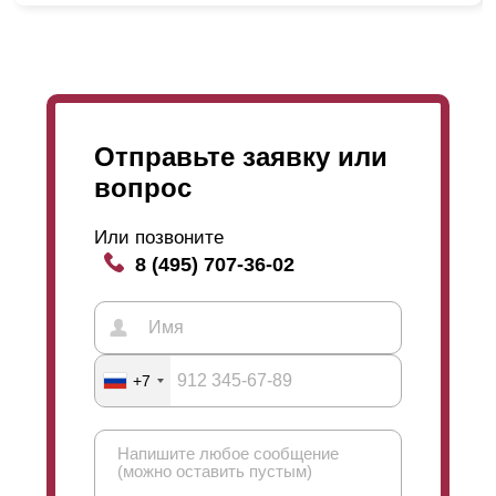
же выручит полимерно-порошковое покрытие.
Полимерно-порошковое покрытие (порошковую
окраску) мы выполняем сами. Поэтому полностью
контролируем процесс и соблюдение технологии. В
данном случае подход к процессу совершенно иной.
Отправьте заявку или
Сначала мы полностью изготавливаем все
вопрос
необходимые для забора детали, а потом каждую
деталь в отдельности окрашиваем. После окраски
Или позвоните
забор полностью готов. Осталось его только
8 (495) 707-36-02
упаковать и доставить на место установки.
Порошковая окраска износостойкая, на ней не
образуются сколы и царапины, устойчиво к
выцветанию на солнце и пожаробезопасное. Кстати,
именно благодаря таким характеристикам
полимерно-порошковое покрытие принято
+7
использовать для окрашивания автомобилей и
деталей, которые будут подвергаться нагрузкам.
Что касается ассортимента расцветок и фактур, то