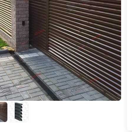
ВЫБОР ПО ХАРАКТЕРИСТИКАМ
Горизонтальные заборы
Высокие заборы
Красивые, дизайнерские заборы
ВЫБОР ПО СПОСОБУ МОНТАЖА
Заборы под ключ
Готовые заборы
Комплекты заборов-лего "сделай сам"
Быстровозводимые заборы