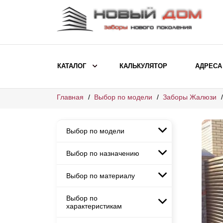
КАТАЛОГ
КАЛЬКУЛЯТОР
АДРЕСА
Главная
Выбор по модели
Заборы Жалюзи
ВЫБОР ПО МОДЕЛИ
Заборы Ранчо
Выбор по модели
Заборы Хай-тек
Заборы Классика
Выбор по назначению
Заборы Ранчо
Заборы Жалюзи
Заборы Хай-тек
Выбор по материалу
Заборы и ограждения для
Заборы Классика
детских садов
ВЫБОР ПО НАЗНАЧЕНИЮ
Заборы Жалюзи
Выбор по
Заборы с кирпичными столбами
Заборы для дачи
характеристикам
Заборы и ограждения для детских
Заборы из евроштакетника
Элитные заборы для коттеджей
садов