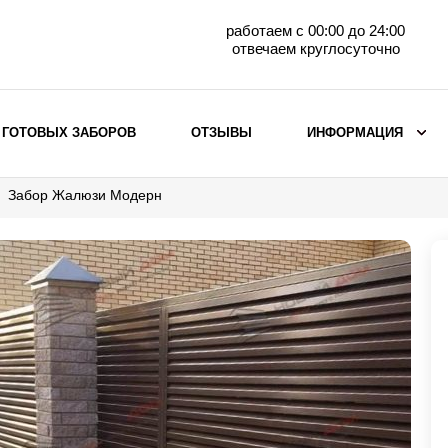
работаем с 00:00 до 24:00
отвечаем круглосуточно
 ГОТОВЫХ ЗАБОРОВ
ОТЗЫВЫ
ИНФОРМАЦИЯ
Забор Жалюзи Модерн
ВЫБОР ПО МАТЕРИАЛУ
Заборы с кирпичными столбами
Заборы из евроштакетника
горизонтального
Металлические заборы для дачи
Забор жалюзи с кирпичными столбами
Металлические заборы
Металлические ограждения