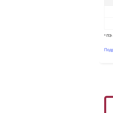
ос
По
сп
по
чт
ни
* ПЭ
Под
Так
ла
бо
вы
вк
ва
вы