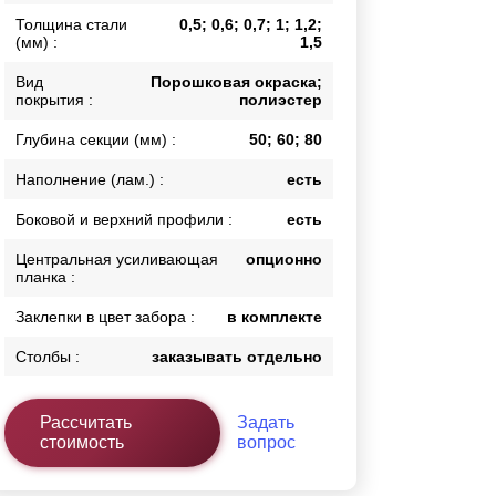
Толщина стали
0,5; 0,6; 0,7; 1; 1,2;
Калитки
(мм) :
1,5
Входные группы
Ворота складные гармошка
Вид
Порошковая окраска;
покрытия :
полиэстер
Глубина секции (мм) :
50; 60; 80
ВСЕ ДЛЯ ЗАБОРА
Наполнение (лам.) :
есть
Панели для забора
Боковой и верхний профили :
есть
Центральная усиливающая
опционно
планка :
Заклепки в цвет забора :
в комплекте
Столбы :
заказывать отдельно
Рассчитать
Задать
стоимость
вопрос