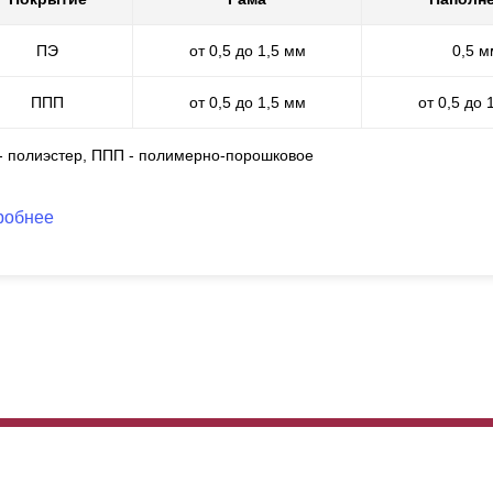
уществления порошковой окраски и самостоятельно выполняем пор
лимерно-порошковое покрытие лишено указанных выше недостатков
ПЭ
от 0,5 до 1,5 мм
0,5 м
ектра RAL и много видов фактур. Это покрытие мы можем выполнит
крытия составляет от 60 до 100 микрон. Такая окраска износостойк
о самое важное, это то, что мы можем применить полный спектр все
ППП
от 0,5 до 1,5 мм
от 0,5 до 
каких ограничений в технологическом процессе.
 - полиэстер, ППП - полимерно-порошковое
робнее
 же, как и в прочих вариантах, мы сохранили возможность выбрать 
мели. С увеличением глубины секции, увеличивается и высота лам
льше дайн забора, приобретает массивности. На эксплуатационные 
сота ламели никак не сказываются. Другими словами, выбирая эти
ус и кошелек, а качество забора при любых вариантах будет на од
м с выбором и продемонстрируют образцы. Зависимость глубины и в
сота ламели 73 мм, при глубине секции 60 мм - 87 мм и при глубин