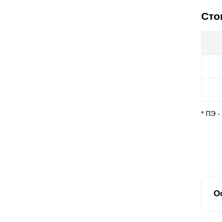
Сто
* ПЭ 
О