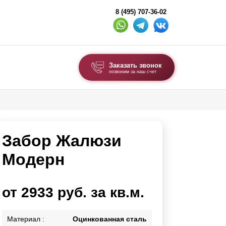
8 (495) 707-36-02
Заказать звонок
позвоним за наш счет
ВЫБОР ПО ТИПУ
Модульные заборы и ограждения
Забор Жалюзи
Комбинированные заборы
Секционные заборы
Модерн
ВОРОТА И КАЛИТКИ
от 2933 руб. за кв.м.
Ворота откатные
Ворота распашные
Материал :
Оцинкованная сталь
Каркасы ворот