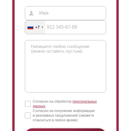
симпатизирует, а у кого-то вызывает раздражение.
Поэтому нами представлены оба варианта.
+7
В модели «
оптима
»
ламель
имеет высоту 109
миллиметров (при условии, что глубина секции будет
50 миллиметров). Также «
Оптима
» доступна в
высоте 123 миллиметра, тогда секция будет 60
миллиметров, и самая большая
высота
ламели
имеет показатель 170 миллиметров,
а глубина секции будет равна 80 миллиметрам.
Вариант «
Оптима
» отлично подходит для
Согласен на обработку
персональных
ограждения любых объектов: дома, загородные
данных
участки, веранды, сады, беседки, места для
Согласен на получение информации
и рекламных предложений (сможете
активного семейного отдыха, ограждение балконов.
отказаться в любое время)
Также данная модель часто применяется при
заграждении частных парковок и предприятий,