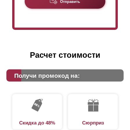
Из-за уменьшенной высоты
ламели
заборы
Отправить
«
Оптимы
» требуют для своего производства
большее количество
ламелей
, чем для «Стандарт»,
на такую же высоту забора. Это сказывается на цене:
из-за большего расхода стали стоимость забора
«
Оптима
» немного увеличивается.
Расчет стоимости
Получи промокод на:
Скидка до 48%
Сюрприз