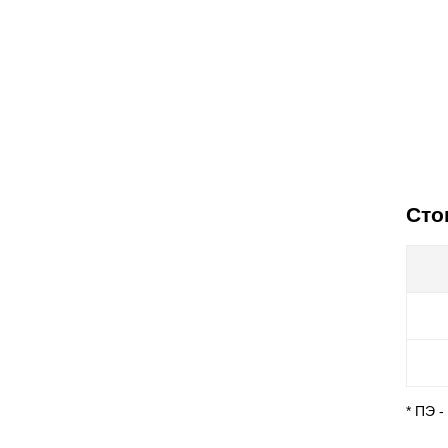
Сто
* ПЭ 