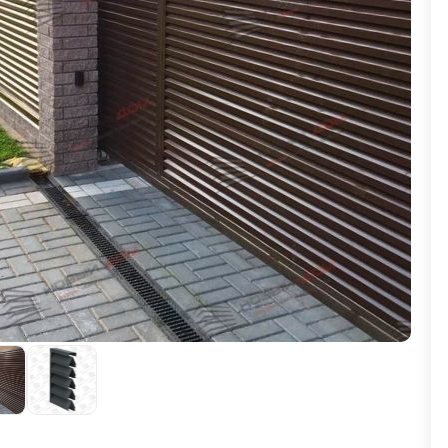
ВЫБОР ПО ХАРАКТЕРИСТИКАМ
Горизонтальные заборы
Высокие заборы
Красивые, дизайнерские заборы
ВЫБОР ПО СПОСОБУ МОНТАЖА
Заборы под ключ
Готовые заборы
Комплекты заборов-лего "сделай сам"
Быстровозводимые заборы