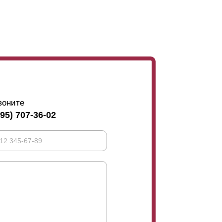
м высота
ламели
73 мм, при глубине секции
воните
495) 707-36-02