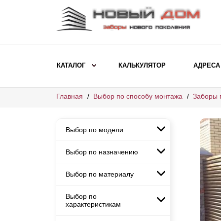
КАТАЛОГ
КАЛЬКУЛЯТОР
АДРЕСА
Главная
Выбор по способу монтажа
Заборы 
ВЫБОР ПО МОДЕЛИ
Заборы Ранчо
Выбор по модели
Заборы Хай-тек
Заборы Классика
Выбор по назначению
Заборы Ранчо
Заборы Жалюзи
Заборы Хай-тек
Выбор по материалу
Заборы и ограждения для
Заборы Классика
детских садов
ВЫБОР ПО НАЗНАЧЕНИЮ
Заборы Жалюзи
Выбор по
Заборы с кирпичными столбами
Заборы для дачи
характеристикам
Заборы и ограждения для детских
Заборы из евроштакетника
Элитные заборы для коттеджей
садов