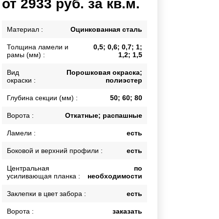
от 2933 руб. за кв.м.
Калитки
Входные группы
Материал :
Оцинкованная сталь
Ворота складные гармошка
Толщина ламели и
0,5; 0,6; 0,7; 1;
рамы (мм) :
1,2; 1,5
ВСЕ ДЛЯ ЗАБОРА
Вид
Порошковая окраска;
окраски :
полиэстер
Панели для забора
Глубина секции (мм) :
50; 60; 80
Ворота :
Откатные; распашные
Ламели :
есть
Боковой и верхний профили :
есть
Центральная
по
усиливающая планка :
необходимости
Заклепки в цвет забора :
есть
Ворота :
заказать