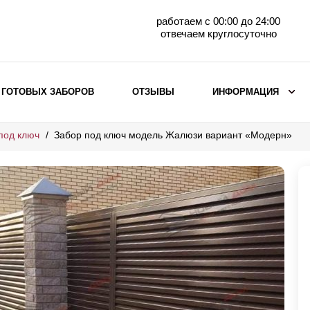
работаем с 00:00 до 24:00
отвечаем круглосуточно
 ГОТОВЫХ ЗАБОРОВ
ОТЗЫВЫ
ИНФОРМАЦИЯ
под ключ
Забор под ключ модель Жалюзи вариант «Модерн»
ВЫБОР ПО МАТЕРИАЛУ
Заборы с кирпичными столбами
Заборы из евроштакетника
горизонтального
Металлические заборы для дачи
Забор жалюзи с кирпичными столбами
Металлические заборы
Металлические ограждения