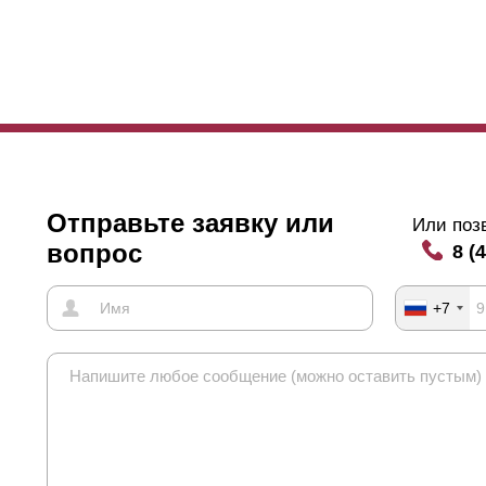
висимость глубины и высоты следующая: при глубине секции 50 м
мм - 87 мм и при глубине секции 80 мм - 105 мм.
Отправьте заявку или
Или поз
вопрос
8 (
+7