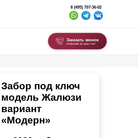
8 (495) 707-36-02
Заказать звонок
позвоним за наш счет
ВЫБОР ПО ТИПУ
Модульные заборы и ограждения
Забор под ключ
Комбинированные заборы
Секционные заборы
модель Жалюзи
вариант
ВОРОТА И КАЛИТКИ
«Модерн»
Ворота откатные
Ворота распашные
Каркасы ворот